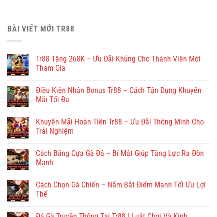
BÀI VIẾT MỚI TR88
Tr88 Tặng 268K – Ưu Đãi Khủng Cho Thành Viên Mới
Tham Gia
Điều Kiện Nhận Bonus Tr88 – Cách Tận Dụng Khuyến
Mãi Tối Đa
Khuyến Mãi Hoàn Tiền Tr88 – Ưu Đãi Thông Minh Cho
Trải Nghiệm
Cách Băng Cựa Gà Đá – Bí Mật Giúp Tăng Lực Ra Đòn
Mạnh
Cách Chọn Gà Chiến – Nắm Bắt Điểm Mạnh Tối Ưu Lợi
Thế
Đá Gà Truyền Thống Tại Tr88 | Luật Chơi Và Kinh