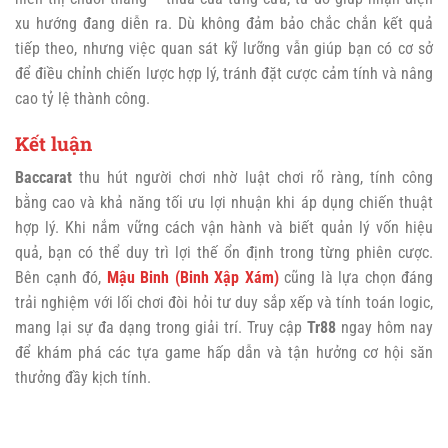
xu hướng đang diễn ra. Dù không đảm bảo chắc chắn kết quả
tiếp theo, nhưng việc quan sát kỹ lưỡng vẫn giúp bạn có cơ sở
để điều chỉnh chiến lược hợp lý, tránh đặt cược cảm tính và nâng
cao tỷ lệ thành công.
Kết luận
Baccarat
thu hút người chơi nhờ luật chơi rõ ràng, tính công
bằng cao và khả năng tối ưu lợi nhuận khi áp dụng chiến thuật
hợp lý. Khi nắm vững cách vận hành và biết quản lý vốn hiệu
quả, bạn có thể duy trì lợi thế ổn định trong từng phiên cược.
Bên cạnh đó,
Mậu Binh (Binh Xập Xám)
cũng là lựa chọn đáng
trải nghiệm với lối chơi đòi hỏi tư duy sắp xếp và tính toán logic,
mang lại sự đa dạng trong giải trí. Truy cập
Tr88
ngay hôm nay
để khám phá các tựa game hấp dẫn và tận hưởng cơ hội săn
thưởng đầy kịch tính.