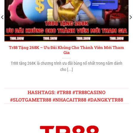
Tr88 Tặng 268K – Ưu Đãi Khủng Cho Thành Viên Mới Tham
Gia
Tr88 tặng 268K là chương trình ưu đãi bùng nổ nhất trong năm dành
cho [...]
HASHTAGS: #TR88 #TR88CASINO
#SLOTGAMETR88 #NHACAITR88 #DANGKYTR88