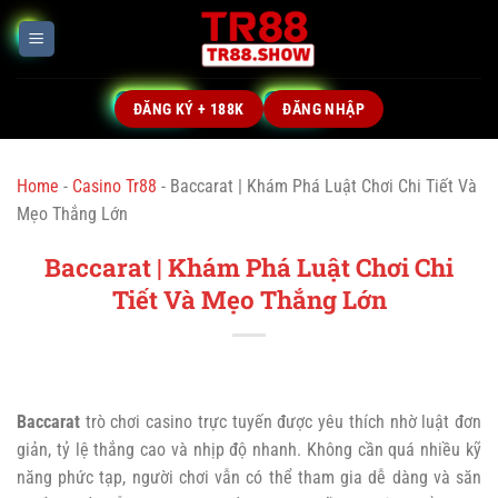
Bỏ
qua
nội
dung
ĐĂNG KÝ + 188K
ĐĂNG NHẬP
Home
-
Casino Tr88
-
Baccarat | Khám Phá Luật Chơi Chi Tiết Và
Mẹo Thắng Lớn
Baccarat | Khám Phá Luật Chơi Chi
Tiết Và Mẹo Thắng Lớn
Baccarat
trò chơi casino trực tuyến được yêu thích nhờ luật đơn
giản, tỷ lệ thắng cao và nhịp độ nhanh. Không cần quá nhiều kỹ
năng phức tạp, người chơi vẫn có thể tham gia dễ dàng và săn