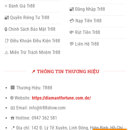
⭐ Đánh Giá Tr88
🔐 Đăng Nhập Tr88
🔐 Quyền Riêng Tư Tr88
💳 Nạp Tiền Tr88
🔒 Chính Sách Bảo Mật Tr88
💸 Rút Tiền Tr88
📑 Điều Khoản Điều Kiện Tr88
💬 Liên Hệ Tr88
⚠️ Miễn Trừ Trách Nhiệm Tr88
📌 THÔNG TIN THƯƠNG HIỆU
🏢 Thương Hiệu: TR88
🌐 Website:
https://diamantfortune.com.de/
📧 Email:
info@tr88show.com
☎️ Hotline: 0947 362 581
📍 Địa chỉ: 142 Đ. Lý Tế Xuyên, Linh Đông, Hiệp Bình, Hồ Chí