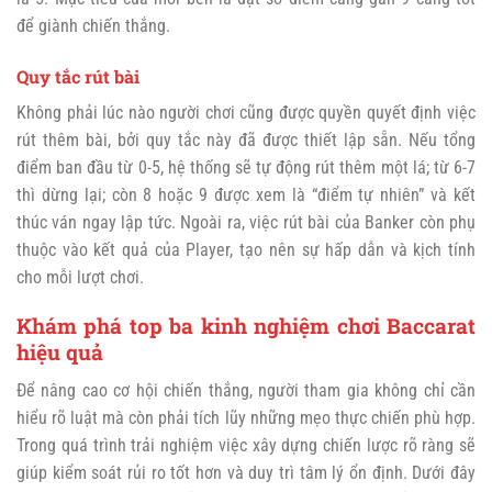
để giành chiến thắng.
Quy tắc rút bài
Không phải lúc nào người chơi cũng được quyền quyết định việc
rút thêm bài, bởi quy tắc này đã được thiết lập sẵn. Nếu tổng
điểm ban đầu từ 0-5, hệ thống sẽ tự động rút thêm một lá; từ 6-7
thì dừng lại; còn 8 hoặc 9 được xem là “điểm tự nhiên” và kết
thúc ván ngay lập tức. Ngoài ra, việc rút bài của Banker còn phụ
thuộc vào kết quả của Player, tạo nên sự hấp dẫn và kịch tính
cho mỗi lượt chơi.
Khám phá top ba kinh nghiệm chơi Baccarat
hiệu quả
Để nâng cao cơ hội chiến thắng, người tham gia không chỉ cần
hiểu rõ luật mà còn phải tích lũy những mẹo thực chiến phù hợp.
Trong quá trình trải nghiệm việc xây dựng chiến lược rõ ràng sẽ
giúp kiểm soát rủi ro tốt hơn và duy trì tâm lý ổn định. Dưới đây