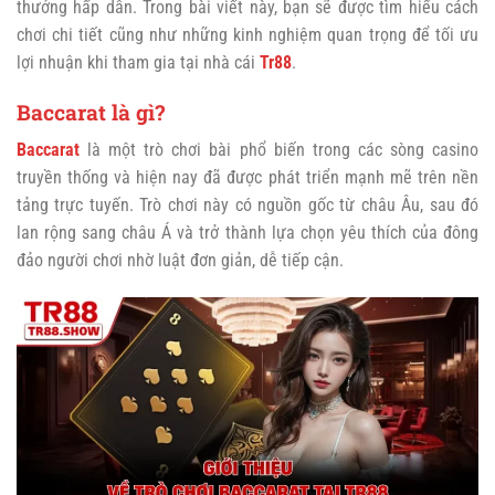
thưởng hấp dẫn. Trong bài viết này, bạn sẽ được tìm hiểu cách
chơi chi tiết cũng như những kinh nghiệm quan trọng để tối ưu
lợi nhuận khi tham gia tại nhà cái
Tr88
.
Baccarat là gì?
Baccarat
là một trò chơi bài phổ biến trong các sòng casino
truyền thống và hiện nay đã được phát triển mạnh mẽ trên nền
tảng trực tuyến. Trò chơi này có nguồn gốc từ châu Âu, sau đó
lan rộng sang châu Á và trở thành lựa chọn yêu thích của đông
đảo người chơi nhờ luật đơn giản, dễ tiếp cận.