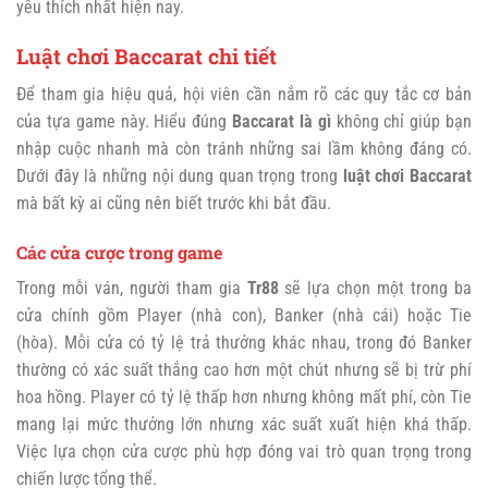
yêu thích nhất hiện nay.
Luật chơi Baccarat chi tiết
Để tham gia hiệu quả, hội viên cần nắm rõ các quy tắc cơ bản
của tựa game này. Hiểu đúng
Baccarat là gì
không chỉ giúp bạn
nhập cuộc nhanh mà còn tránh những sai lầm không đáng có.
Dưới đây là những nội dung quan trọng trong
luật chơi Baccarat
mà bất kỳ ai cũng nên biết trước khi bắt đầu.
Các cửa cược trong game
Trong mỗi ván, người tham gia
Tr88
sẽ lựa chọn một trong ba
cửa chính gồm Player (nhà con), Banker (nhà cái) hoặc Tie
(hòa). Mỗi cửa có tỷ lệ trả thưởng khác nhau, trong đó Banker
thường có xác suất thắng cao hơn một chút nhưng sẽ bị trừ phí
hoa hồng. Player có tỷ lệ thấp hơn nhưng không mất phí, còn Tie
mang lại mức thưởng lớn nhưng xác suất xuất hiện khá thấp.
Việc lựa chọn cửa cược phù hợp đóng vai trò quan trọng trong
chiến lược tổng thể.