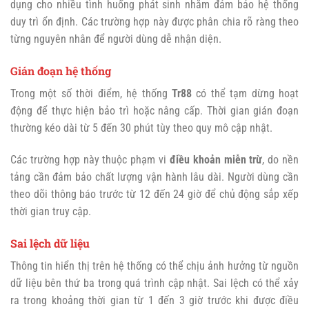
dụng cho nhiều tình huống phát sinh nhằm đảm bảo hệ thống
duy trì ổn định. Các trường hợp này được phân chia rõ ràng theo
từng nguyên nhân để người dùng dễ nhận diện.
Gián đoạn hệ thống
Trong một số thời điểm, hệ thống
Tr88
có thể tạm dừng hoạt
động để thực hiện bảo trì hoặc nâng cấp. Thời gian gián đoạn
thường kéo dài từ 5 đến 30 phút tùy theo quy mô cập nhật.
Các trường hợp này thuộc phạm vi
điều khoản miễn trừ
, do nền
tảng cần đảm bảo chất lượng vận hành lâu dài. Người dùng cần
theo dõi thông báo trước từ 12 đến 24 giờ để chủ động sắp xếp
thời gian truy cập.
Sai lệch dữ liệu
Thông tin hiển thị trên hệ thống có thể chịu ảnh hưởng từ nguồn
dữ liệu bên thứ ba trong quá trình cập nhật. Sai lệch có thể xảy
ra trong khoảng thời gian từ 1 đến 3 giờ trước khi được điều