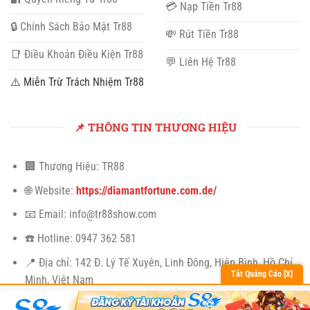
💳 Nạp Tiền Tr88
🔒 Chính Sách Bảo Mật Tr88
💸 Rút Tiền Tr88
📑 Điều Khoản Điều Kiện Tr88
💬 Liên Hệ Tr88
⚠️ Miễn Trừ Trách Nhiệm Tr88
📌 THÔNG TIN THƯƠNG HIỆU
🏢 Thương Hiệu: TR88
🌐 Website:
https://diamantfortune.com.de/
📧 Email:
info@tr88show.com
☎️ Hotline: 0947 362 581
📍 Địa chỉ: 142 Đ. Lý Tế Xuyên, Linh Đông, Hiệp Bình, Hồ Chí
Tắt Quảng Cáo [X]
Minh, Việt Nam
📮 Zipcode: 700000