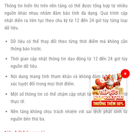
Thông tin hiển thị trên nền tảng có thể được tổng hợp từ nhiều
nguồn khác nhau nhằm đảm bảo tính đa dạng. Quá trình cập
nhật diễn ra liên tục theo chu kỳ từ 12 đến 24 giờ tùy từng loại
dữ liệu.
Dữ liệu có thể thay đổi theo từng thời điểm mà không cần
thông báo trước.
Thời gian cập nhật thông tin dao động từ 12 đến 24 giờ tùy
nguồn dữ liệu.
×
Nội dung mang tính tham khảo và không đảm bảo độ chính
xác tuyệt đối trong mọi thời điểm.
Một số thông tin có thể chậm cập nhật từ 1 đến 2 giờ so với
thực tế.
Nền tảng không chịu trách nhiệm với sai lệch phát sinh từ
nguồn bên thứ ba.