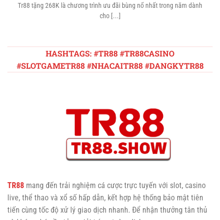
Tr88 tặng 268K là chương trình ưu đãi bùng nổ nhất trong năm dành
cho [...]
HASHTAGS: #TR88 #TR88CASINO
#SLOTGAMETR88 #NHACAITR88 #DANGKYTR88
TR88
mang đến trải nghiệm cá cược trực tuyến với slot, casino
live, thể thao và xổ số hấp dẫn, kết hợp hệ thống bảo mật tiên
tiến cùng tốc độ xử lý giao dịch nhanh. Để nhận thưởng tân thủ