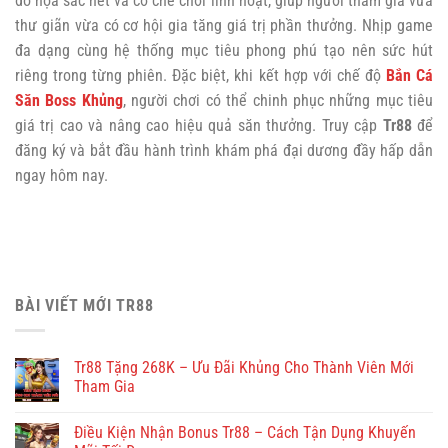
đồ họa sắc nét và cơ chế chơi linh hoạt, giúp người tham gia vừa
thư giãn vừa có cơ hội gia tăng giá trị phần thưởng. Nhịp game
đa dạng cùng hệ thống mục tiêu phong phú tạo nên sức hút
riêng trong từng phiên. Đặc biệt, khi kết hợp với chế độ
Bắn Cá
Săn Boss Khủng
, người chơi có thể chinh phục những mục tiêu
giá trị cao và nâng cao hiệu quả săn thưởng. Truy cập
Tr88
để
đăng ký và bắt đầu hành trình khám phá đại dương đầy hấp dẫn
ngay hôm nay.
BÀI VIẾT MỚI TR88
Tr88 Tặng 268K – Ưu Đãi Khủng Cho Thành Viên Mới
Tham Gia
Điều Kiện Nhận Bonus Tr88 – Cách Tận Dụng Khuyến