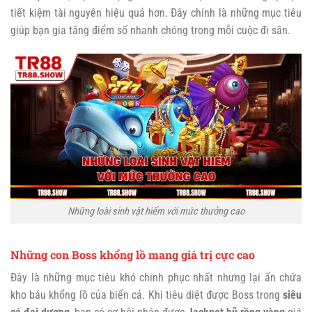
tiết kiệm tài nguyên hiệu quả hơn. Đây chính là những mục tiêu
giúp bạn gia tăng điểm số nhanh chóng trong mỗi cuộc đi săn.
Những loài sinh vật hiếm với mức thưởng cao
Những con Boss khổng lồ mang giá trị cực cao
Đây là những mục tiêu khó chinh phục nhất nhưng lại ẩn chứa
kho báu khổng lồ của biển cả. Khi tiêu diệt được Boss trong
siêu