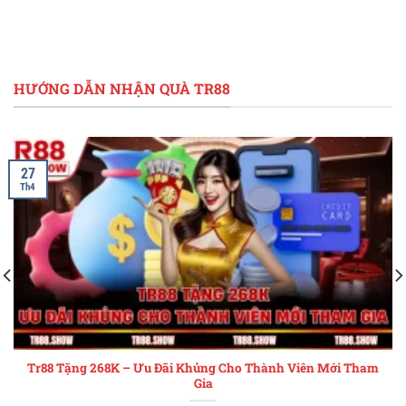
HƯỚNG DẪN NHẬN QUÀ TR88
27
Th4
Tr88 Tặng 268K – Ưu Đãi Khủng Cho Thành Viên Mới Tham
Gia