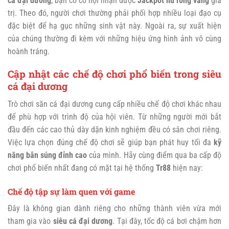
cá đại dương
, bạn có cơ hội nhận được
Jackpot hũ rồng vàng
giá
trị. Theo đó, người chơi thường phải phối hợp nhiều loại đạo cụ
đặc biệt để hạ gục những sinh vật này. Ngoài ra, sự xuất hiện
của chúng thường đi kèm với những hiệu ứng hình ảnh vô cùng
hoành tráng.
Cập nhật các chế độ chơi phổ biến trong siêu
cá đại dương
Trò chơi săn cá đại dương cung cấp nhiều chế độ chơi khác nhau
để phù hợp với trình độ của hội viên. Từ những người mới bắt
đầu đến các cao thủ dày dặn kinh nghiệm đều có sân chơi riêng.
Việc lựa chọn đúng chế độ chơi sẽ giúp bạn phát huy tối đa
kỹ
năng bắn súng đỉnh cao
của mình. Hãy cùng điểm qua ba cấp độ
chơi phổ biến nhất đang có mặt tại hệ thống
Tr88
hiện nay:
Chế độ tập sự làm quen với game
Đây là không gian dành riêng cho những thành viên vừa mới
tham gia vào
siêu cá đại dương
. Tại đây, tốc độ cá bơi chậm hơn