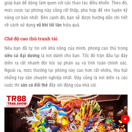
giúp bạn dễ dàng làm quen với các thao tác điều khiển. Theo đó,
mức cược tại phòng này cũng rất thấp, phù hợp để rèn luyện kỹ
năng cơ bản nhất. Bên cạnh đó, bạn sẽ được hướng dẫn chi tiết
về cách sử dụng
vũ khí tối tân
hiệu quả.
Chế độ cao thủ tranh tài
Nếu bạn đã tự tin với khả năng của mình, phòng cao thủ trong
siêu cá đại dương
là nơi dành cho bạn. Tốc độ trận đấu tại đây
diễn ra rất nhanh đòi hỏi sự phản xạ và tính toán chính xác.
Ngoài ra, mức thưởng tại phòng này cao hơn rất nhiều, thu hút
những tay săn chuyên nghiệp nhất. Đây cũng là nơi diễn ra các
cuộc thi
săn cá đổi thẻ
đầy sôi động của nhà cái.
×