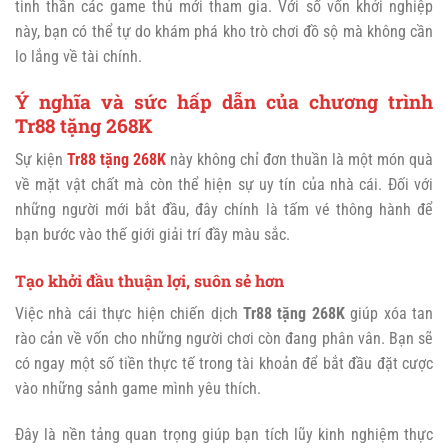
tinh thần các game thủ mới tham gia. Với số vốn khởi nghiệp
này, bạn có thể tự do khám phá kho trò chơi đồ sộ mà không cần
lo lắng về tài chính.
Ý nghĩa và sức hấp dẫn của chương trình
Tr88 tặng 268K
Sự kiện
Tr88 tặng 268K
này không chỉ đơn thuần là một món quà
về mặt vật chất mà còn thể hiện sự uy tín của nhà cái. Đối với
những người mới bắt đầu, đây chính là tấm vé thông hành để
bạn bước vào thế giới giải trí đầy màu sắc.
Tạo khởi đầu thuận lợi, suôn sẻ hơn
Việc nhà cái thực hiện chiến dịch
Tr88 tặng 268K
giúp xóa tan
rào cản về vốn cho những người chơi còn đang phân vân. Bạn sẽ
có ngay một số tiền thực tế trong tài khoản để bắt đầu đặt cược
vào những sảnh game mình yêu thích.
Đây là nền tảng quan trọng giúp bạn tích lũy kinh nghiệm thực