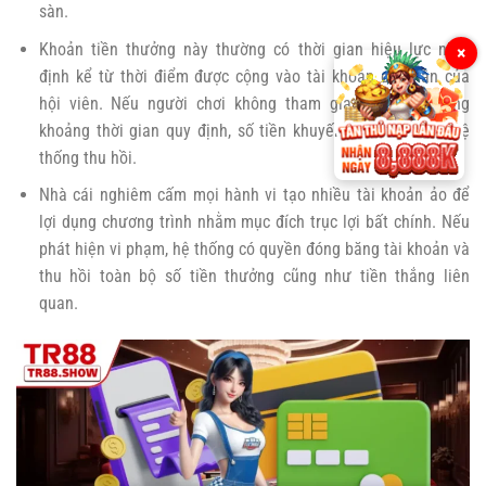
sàn.
Khoản tiền thưởng này thường có thời gian hiệu lực nhất
×
định kể từ thời điểm được cộng vào tài khoản cá nhân của
hội viên. Nếu người chơi không tham gia đặt cược trong
khoảng thời gian quy định, số tiền khuyến mãi có thể bị hệ
thống thu hồi.
Nhà cái nghiêm cấm mọi hành vi tạo nhiều tài khoản ảo để
lợi dụng chương trình nhằm mục đích trục lợi bất chính. Nếu
phát hiện vi phạm, hệ thống có quyền đóng băng tài khoản và
thu hồi toàn bộ số tiền thưởng cũng như tiền thắng liên
quan.