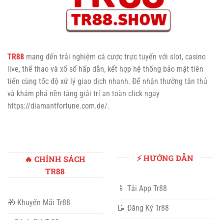
TR88
mang đến trải nghiệm cá cược trực tuyến với slot, casino
live, thể thao và xổ số hấp dẫn, kết hợp hệ thống bảo mật tiên
tiến cùng tốc độ xử lý giao dịch nhanh. Để nhận thưởng tân thủ
và khám phá nền tảng giải trí an toàn click ngay
https://diamantfortune.com.de/.
⚡ HƯỚNG DẪN
🔥 CHÍNH SÁCH
TR88
📱 Tải App Tr88
🎁 Khuyến Mãi Tr88
📝 Đăng Ký Tr88