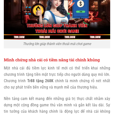
Thưởng lớn giúp thành viên thoải mái chơi game
Minh chứng nhà cái có tiềm năng tài chính khủng
Một nhà cái đủ tiềm lực kinh tế mới có thể triển khai những
chương trình tặng tiền mặt trực tiếp cho người dùng quy mô lớn.
Chương trình
Tr88 tặng 268K
chính là minh chứng rõ nét nhất
cho sự phát triển bền vững và mạnh mẽ của thương hiệu.
Nền tảng cam kết mang đến những giá trị thực chất nhằm xây
dựng một cộng đồng game thủ văn minh và gắn kết lâu dài. Sự
tin tưởng của khách hàng chính là động lực để nhà cái không