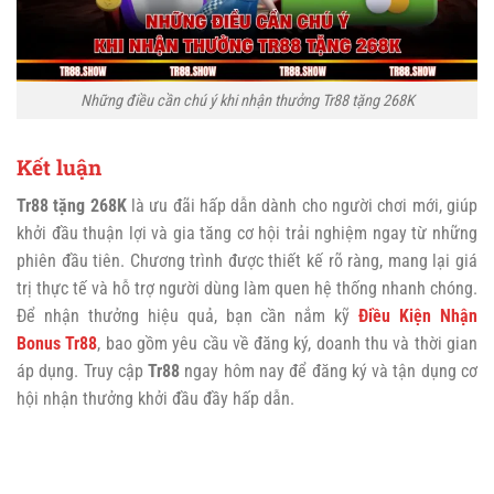
Những điều cần chú ý khi nhận thưởng Tr88 tặng 268K
Kết luận
Tr88 tặng 268K
là ưu đãi hấp dẫn dành cho người chơi mới, giúp
khởi đầu thuận lợi và gia tăng cơ hội trải nghiệm ngay từ những
phiên đầu tiên. Chương trình được thiết kế rõ ràng, mang lại giá
trị thực tế và hỗ trợ người dùng làm quen hệ thống nhanh chóng.
Để nhận thưởng hiệu quả, bạn cần nắm kỹ
Điều Kiện Nhận
Bonus Tr88
, bao gồm yêu cầu về đăng ký, doanh thu và thời gian
áp dụng. Truy cập
Tr88
ngay hôm nay để đăng ký và tận dụng cơ
hội nhận thưởng khởi đầu đầy hấp dẫn.